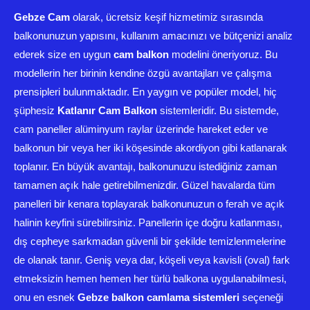
Gebze Cam
olarak, ücretsiz keşif hizmetimiz sırasında
balkonunuzun yapısını, kullanım amacınızı ve bütçenizi analiz
ederek size en uygun
cam balkon
modelini öneriyoruz. Bu
modellerin her birinin kendine özgü avantajları ve çalışma
prensipleri bulunmaktadır. En yaygın ve popüler model, hiç
şüphesiz
Katlanır Cam Balkon
sistemleridir. Bu sistemde,
cam paneller alüminyum raylar üzerinde hareket eder ve
balkonun bir veya her iki köşesinde akordiyon gibi katlanarak
toplanır. En büyük avantajı, balkonunuzu istediğiniz zaman
tamamen açık hale getirebilmenizdir. Güzel havalarda tüm
panelleri bir kenara toplayarak balkonunuzun o ferah ve açık
halinin keyfini sürebilirsiniz. Panellerin içe doğru katlanması,
dış cepheye sarkmadan güvenli bir şekilde temizlenmelerine
de olanak tanır. Geniş veya dar, köşeli veya kavisli (oval) fark
etmeksizin hemen hemen her türlü balkona uygulanabilmesi,
onu en esnek
Gebze balkon camlama sistemleri
seçeneği