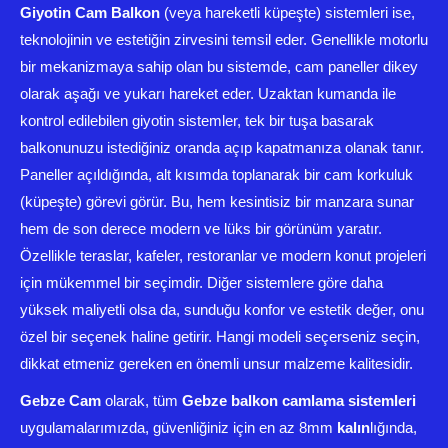
Giyotin Cam Balkon
(veya hareketli küpeşte) sistemleri ise,
teknolojinin ve estetiğin zirvesini temsil eder. Genellikle motorlu
bir mekanizmaya sahip olan bu sistemde, cam paneller dikey
olarak aşağı ve yukarı hareket eder. Uzaktan kumanda ile
kontrol edilebilen giyotin sistemler, tek bir tuşa basarak
balkonunuzu istediğiniz oranda açıp kapatmanıza olanak tanır.
Paneller açıldığında, alt kısımda toplanarak bir cam korkuluk
(küpeşte) görevi görür. Bu, hem kesintisiz bir manzara sunar
hem de son derece modern ve lüks bir görünüm yaratır.
Özellikle teraslar, kafeler, restoranlar ve modern konut projeleri
için mükemmel bir seçimdir. Diğer sistemlere göre daha
yüksek maliyetli olsa da, sunduğu konfor ve estetik değer, onu
özel bir seçenek haline getirir. Hangi modeli seçerseniz seçin,
dikkat etmeniz gereken en önemli unsur malzeme kalitesidir.
Gebze Cam
olarak, tüm
Gebze balkon camlama sistemleri
uygulamalarımızda, güvenliğiniz için en az 8mm
kalın
lığında,