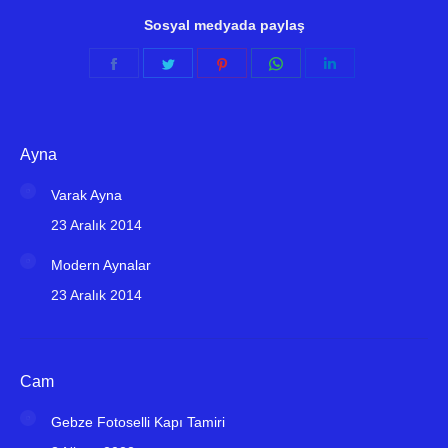
Sosyal medyada paylaş
Share
Share
Share
Share
Share
on
on
on
on
on
Facebook
Twitter
Pinterest
WhatsApp
LinkedIn
Ayna
Varak Ayna
23 Aralık 2014
Modern Aynalar
23 Aralık 2014
Cam
Gebze Fotoselli Kapı Tamiri