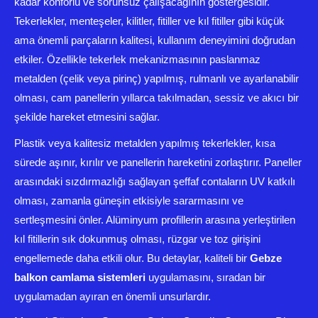
kadar konforlu ve sorunsuz çalışacağının göstergesidir.
Tekerlekler, menteşeler, kilitler, fitiller ve kıl fitiller gibi küçük
ama önemli parçaların kalitesi, kullanım deneyimini doğrudan
etkiler. Özellikle tekerlek mekanizmasının paslanmaz
metalden (çelik veya pirinç) yapılmış, rulmanlı ve ayarlanabilir
olması, cam panellerin yıllarca takılmadan, sessiz ve akıcı bir
şekilde hareket etmesini sağlar.
Plastik veya kalitesiz metalden yapılmış tekerlekler, kısa
sürede aşınır, kırılır ve panellerin hareketini zorlaştırır. Paneller
arasındaki sızdırmazlığı sağlayan şeffaf contaların UV katkılı
olması, zamanla güneşin etkisiyle sararmasını ve
sertleşmesini önler. Alüminyum profillerin arasına yerleştirilen
kıl fitillerin sık dokunmuş olması, rüzgar ve toz girişini
engellemede daha etkili olur. Bu detaylar, kaliteli bir
Gebze
balkon camlama sistemleri
uygulamasını, sıradan bir
uygulamadan ayıran en önemli unsurlardır.