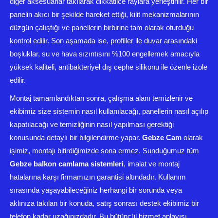
diğer aksesuarlar takılarak dikkatlice raylara yerleştirilir. Her bir
panelin akıcı bir şekilde hareket ettiği, kilit mekanizmalarının
düzgün çalıştığı ve panellerin birbirine tam olarak oturduğu
kontrol edilir. Son aşamada ise, profiller ile duvar arasındaki
boşluklar, su ve hava sızıntısını %100 engellemek amacıyla
yüksek kaliteli, antibakteriyel dış cephe silikonu ile özenle izole
edilir.
Montaj tamamlandıktan sonra, çalışma alanı temizlenir ve
ekibimiz size sistemin nasıl kullanılacağı, panellerin nasıl açılıp
kapatılacağı ve temizliğinin nasıl yapılması gerektiği
konusunda detaylı bir bilgilendirme yapar.
Gebze Cam
olarak
işimiz, montajı bitirdiğimizde sona ermez. Sunduğumuz tüm
Gebze balkon camlama sistemleri
, imalat ve montaj
hatalarına karşı firmamızın garantisi altındadır. Kullanım
sırasında yaşayabileceğiniz herhangi bir sorunda veya
aklınıza takılan bir konuda, satış sonrası destek ekibimiz bir
telefon kadar uzağınızdadır. Bu bütüncül hizmet anlayışı,