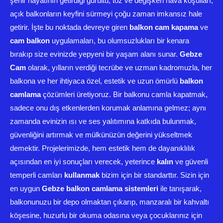
şehir hayatının getirdiği gürültü, toz ve değişken hava koşulları,
açık balkonların keyfini sürmeyi çoğu zaman imkansız hale
getirir. İşte bu noktada devreye giren
balkon cam kapama
ve
cam balkon
uygulamaları, bu olumsuzlukları bir kenara
bırakıp size evinizde yepyeni bir yaşam alanı sunar.
Gebze
Cam
olarak, yılların verdiği tecrübe ve uzman kadromuzla, her
balkona ve her ihtiyaca özel, estetik ve uzun ömürlü
balkon
camlama
çözümleri üretiyoruz. Bir balkonu camla kapatmak,
sadece onu dış etkenlerden korumak anlamına gelmez; aynı
zamanda evinizin ısı ve ses yalıtımına katkıda bulunmak,
güvenliğini artırmak ve mülkünüzün değerini yükseltmek
demektir. Projelerimizde, hem estetik hem de dayanıklılık
açısından en iyi sonuçları verecek, yeterince
kalın
ve güvenli
temperli camları
kullanmak
bizim için bir standarttır. Sizin için
en uygun
Gebze balkon camlama sistemleri
ile tanışarak,
balkonunuzu bir depo olmaktan çıkarıp, manzaralı bir kahvaltı
köşesine, huzurlu bir okuma odasına veya çocuklarınız için