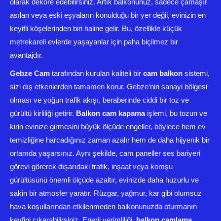
olarak dekore edebilirsiniz. Artık balkonunuz, sadece çamaşır
asılan veya eski eşyaların konulduğu bir yer değil, evinizin en
keyifli köşelerinden biri haline gelir. Bu, özellikle küçük
metrekareli evlerde yaşayanlar için paha biçilmez bir
avantajdır.
Gebze Cam
tarafından kurulan kaliteli bir
cam balkon
sistemi,
sizi dış etkenlerden tamamen korur. Gebze’nin sanayi bölgesi
olması ve yoğun trafik akışı, beraberinde ciddi bir toz ve
gürültü kirliliği getirir.
Balkon cam kapama
işlemi, bu tozun ve
kirin evinize girmesini büyük ölçüde engeller, böylece hem ev
temizliğine harcadığınız zaman azalır hem de daha hijyenik bir
ortamda yaşarsınız. Aynı şekilde, cam paneller ses bariyeri
görevi görerek dışarıdaki trafik, inşaat veya komşu
gürültüsünü önemli ölçüde azaltır, evinizde daha huzurlu ve
sakin bir atmosfer yaratır. Rüzgar, yağmur, kar gibi olumsuz
hava koşullarından etkilenmeden balkonunuzda oturmanın
keyfini çıkarabilirsiniz. Enerji verimliliği,
balkon camlama