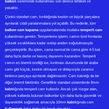
balkon
sisteminde kullanılması son derece tehlikeli ve
yasaktır.
Çünkü standart cam, kırıldığında keskin ve büyük parçalara
ayrılarak ciddi yaralanmalara yol açabilir. Bu nedenle, tüm
balkon cam kapama
uygulamalarında mutlaka
temperli cam
kullanılması gerekir. Temperleme işlemi, camın özel fırınlarda
yüksek sıcaklıklara kadar ısıtılıp aniden soğutulmasıyla
gerçekleştirilir. Bu işlem, cama normal bir cama göre 4-5 kat
daha fazla darbe ve basınç dayanımı kazandırır. Temperli
camın en önemli özelliği ise, kırılması durumunda bir araba
camı gibi küçük, keskin olmayan ve dolayısıyla zararsız
binlerce parçaya ayrılarak dağılmasıdır. Cam kalınlığı da bir
diğer önemli faktördür. Genellikle standart sistemlerde 8mm
kalın
lığında temperli cam kullanılır. Ancak çok rüzgar alan,
yüksek katlarda bulunan balkonlar için daha fazla güvenlik ve
dayanıklılık sağlamak amacıyla 10mm
kalın
lığında cam
kullanmak
daha doğru bir tercih olacaktır.